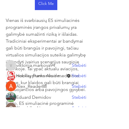
Click Me
Apie
Vienas iš svarbiausių ES simuliacinės 
Welcome to the group! You can
programinės įrangos privalumų yra 
connect with other members, ge
...
galimybė sumažinti riziką ir išlaidas. 
Sužinokite daugiau
Tradiciniai eksperimentai ar bandymai 
gali būti brangūs ir pavojingi, tačiau 
virtualios simuliacijos suteikia galimybę 
Nariai
išbandyti įvairius scenarijus saugioje 
viktorija.markova94
Stebėti
viktorija.markova94
aplinkoje. Tai ypač aktualu aviacijos, 
automobilių pramonės ir medicinos 
Hockey Punks Akademija
Stebėti
srityse, kur klaidos gali būti brangiai 
Alex_Reader88
Stebėti
kainuojančios arba pavojingos gyvybei.
Eduard Demidov
Stebėti
Be to, ES simuliacinė programinė 
Shraddha Nevase
Stebėti
įranga padeda gerinti mokymosi ir 
Žiūrėti visus narius (8)
švietimo procesus. Studentai ir 
specialistai gali praktiškai suprasti 