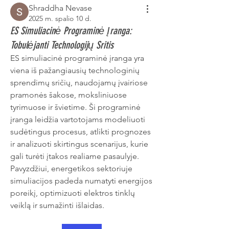
Shraddha Nevase
2025 m. spalio 10 d.
ES Simuliacinė Programinė Įranga:
Tobulėjanti Technologijų Sritis
ES simuliacinė programinė įranga yra 
viena iš pažangiausių technologinių 
sprendimų sričių, naudojamų įvairiose 
pramonės šakose, moksliniuose 
tyrimuose ir švietime. Ši programinė 
įranga leidžia vartotojams modeliuoti 
sudėtingus procesus, atlikti prognozes 
ir analizuoti skirtingus scenarijus, kurie 
gali turėti įtakos realiame pasaulyje. 
Pavyzdžiui, energetikos sektoriuje 
simuliacijos padeda numatyti energijos 
poreikį, optimizuoti elektros tinklų 
veiklą ir sumažinti išlaidas.