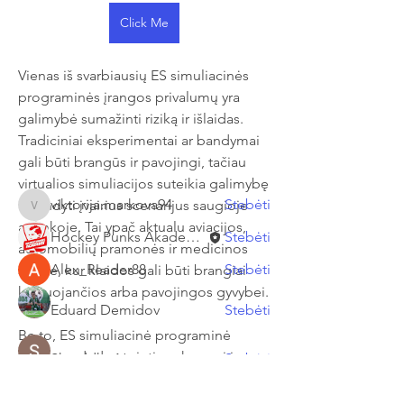
Click Me
Apie
Vienas iš svarbiausių ES simuliacinės 
Welcome to the group! You can
programinės įrangos privalumų yra 
connect with other members, ge
...
galimybė sumažinti riziką ir išlaidas. 
Sužinokite daugiau
Tradiciniai eksperimentai ar bandymai 
gali būti brangūs ir pavojingi, tačiau 
Nariai
virtualios simuliacijos suteikia galimybę 
viktorija.markova94
Stebėti
išbandyti įvairius scenarijus saugioje 
viktorija.markova94
aplinkoje. Tai ypač aktualu aviacijos, 
Hockey Punks Akademija
Stebėti
automobilių pramonės ir medicinos 
Alex_Reader88
Stebėti
srityse, kur klaidos gali būti brangiai 
kainuojančios arba pavojingos gyvybei.
Eduard Demidov
Stebėti
Be to, ES simuliacinė programinė 
įranga padeda gerinti mokymosi ir 
Shraddha Nevase
Stebėti
švietimo procesus. Studentai ir 
Žiūrėti visus narius (8)
specialistai gali praktiškai suprasti 