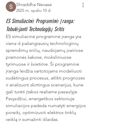
Shraddha Nevase
2025 m. spalio 10 d.
ES Simuliacinė Programinė Įranga:
Tobulėjanti Technologijų Sritis
ES simuliacinė programinė įranga yra 
viena iš pažangiausių technologinių 
sprendimų sričių, naudojamų įvairiose 
pramonės šakose, moksliniuose 
tyrimuose ir švietime. Ši programinė 
įranga leidžia vartotojams modeliuoti 
sudėtingus procesus, atlikti prognozes 
ir analizuoti skirtingus scenarijus, kurie 
gali turėti įtakos realiame pasaulyje. 
Pavyzdžiui, energetikos sektoriuje 
simuliacijos padeda numatyti energijos 
poreikį, optimizuoti elektros tinklų 
veiklą ir sumažinti išlaidas.