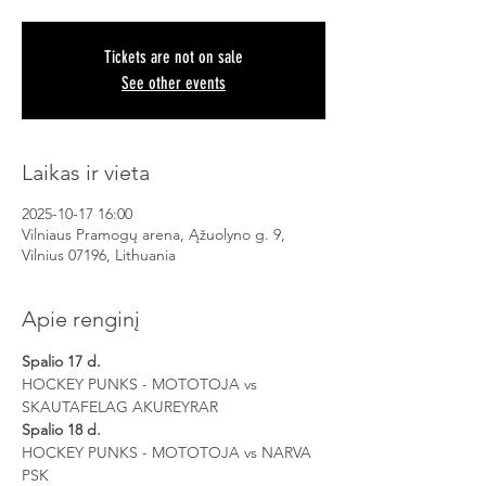
Tickets are not on sale
See other events
Laikas ir vieta
2025-10-17 16:00
Vilniaus Pramogų arena, Ąžuolyno g. 9,
Vilnius 07196, Lithuania
Apie renginį
Spalio 17 d.
HOCKEY PUNKS - MOTOTOJA vs 
SKAUTAFELAG AKUREYRAR
Spalio 18 d.
HOCKEY PUNKS - MOTOTOJA vs NARVA 
PSK