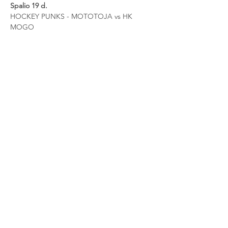
Spalio 19 d.
HOCKEY PUNKS - MOTOTOJA vs HK 
MOGO
Tikri fanai apie viską
sužino pirmi
Prenumeruok naujienlaiškį ir gauk 10 %
nuolaidą bilietui į pasirinktas rungtynes
Prenumeruoti
Vaikų akademija